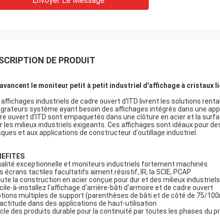
Envoyer Le Message
SCRIPTION DE PRODUIT
 avancent le moniteur petit à petit industriel d'affichage à cristaux 
 affichages industriels de cadre ouvert d'ITD livrent les solutions rent
égrateurs système ayant besoin des affichages intégrés dans une appli
re ouvert d'ITD sont empaquetés dans une clôture en acier et la surfac
r les milieux industriels exigeants. Ces affichages sont idéaux pour des 
sques et aux applications de constructeur d'outillage industriel.
NEFITES
ualité exceptionnelle et moniteurs industriels fortement machinés
es écrans tactiles facultatifs aiment résistif, IR, la SCIE, PCAP
oute la construction en acier conçue pour dur et des milieux industriels
acile-à-installez l'affichage d'arrière-bâti d'armoire et de cadre ouvert
ptions multiples de support (parenthèses de bâti et de côté de 75/1
xactitude dans des applications de haut-utilisation
ycle des produits durable pour la continuité par toutes les phases du pr