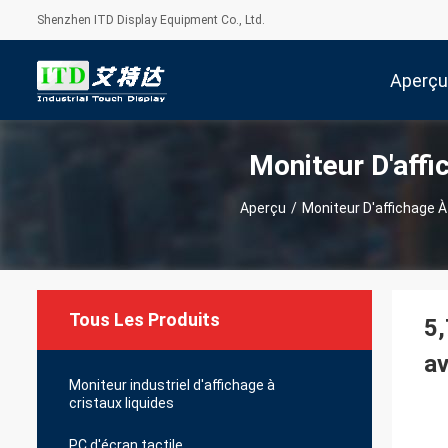
Shenzhen ITD Display Equipment Co., Ltd.
Aperçu
Moniteur D'affi
Aperçu
/
Moniteur D'affichage À
Tous Les Produits
5,
av
Moniteur industriel d'affichage à
cristaux liquides
PC d'écran tactile