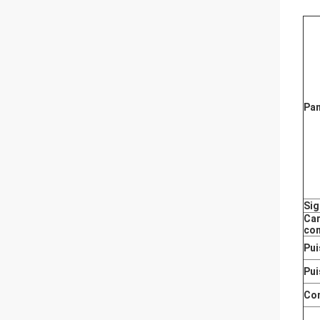
Pa
Sig
Car
co
Pui
Pui
Con