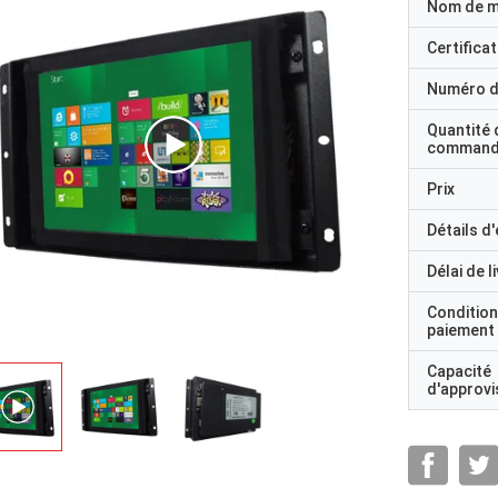
Nom de 
Certificat
Numéro d
Quantité 
command
Prix
Détails d
Délai de l
Condition
paiement
Capacité
d'approv