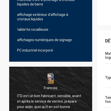
liquides de barre
affichage extérieur d'affichage à
cristaux liquides
tablette rocailleuse
affichages numériques de signage
DÉ
PC industriel incorporé
Mat
log
Typ
Marcelo
e, avant
ITD est un plaisir de travailler avec et un
Tem
épare
partenaire stratégique évalué. Leur équipe
fon
e
(Jessie) est très sensible et rapide pour