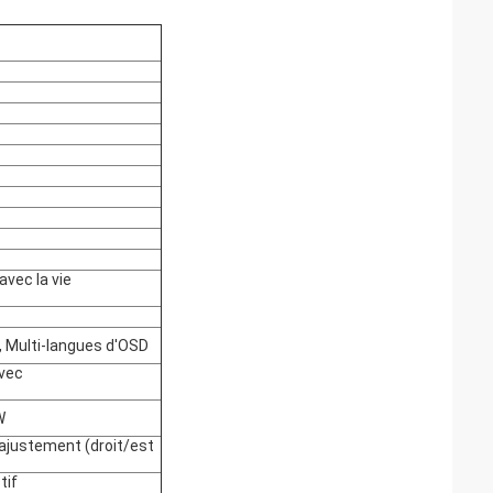
avec la vie
ur, Multi-langues d'OSD
avec
W
 ajustement (droit/est
tif