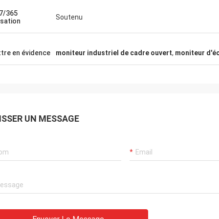
incorporés en grande et petite quantité.
conception, écr
Nous avons installé beaucoup d'unités
impressionnants,
7/365
Soutenu
isation
dans les environnements de fabrication
industriels et avons prouvé la fiabilité
exceptionnelle. ITD a été rapide dans le
tre en évidence
moniteur industriel de cadre ouvert
,
moniteur d'éc
traitement des commandes et la
livraison.
ISSER UN MESSAGE