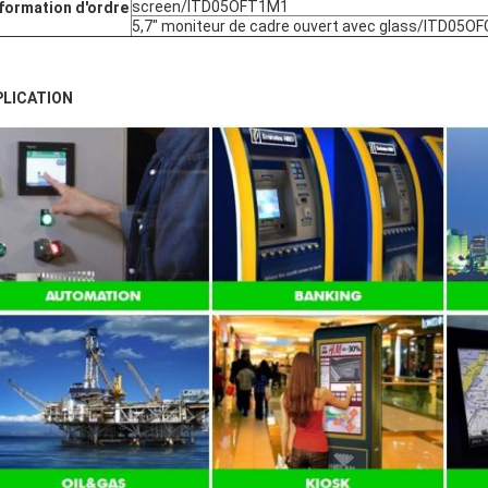
screen/ITD05OFT1M1
nformation d'ordre
5,7" moniteur de cadre ouvert avec glass/ITD05O
PLICATION