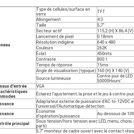
Type de cellules/surface en
TFT
verre
Allongement
4:3
Taille
5,7"
Secteur actif
115,2 (H) X 86,4 (V)
Lancement de pixel
0.18mm
Résolution indigène
640 x 480
nneau
Couleurs
262K
Éclat
450nits
Contraste
800:1
Temps de réponse
15ms
Angle de visualisation (typique)
160 (H) X 140 (V)
Contre-jour de LED 
Source lumineuse
50000Hours'
naux d'entrée
VGA
actéristiques
Éclairez l'ajustement, la prise et le jeu à contre-jo
mmodes
Adaptateur externe de puissance d'AC-to-12VDC 
ssance
l'universel/l'Automatique-détection
Économie
ssance
Au-dessous de 10
d'opération/puissance
Sous tension/hors tension avec LED, menu, choisi,
trôle principal
parti)
5,7" moniteur de cadre ouvert avec le contact résis