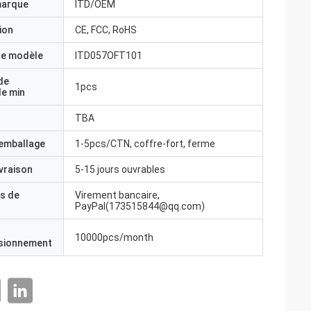
marque
ITD/OEM
ion
CE, FCC, RoHS
e modèle
ITD057OFT101
de
1pcs
e min
TBA
'emballage
1-5pcs/CTN, coffre-fort, ferme
ivraison
5-15 jours ouvrables
s de
Virement bancaire,
PayPal(173515844@qq.com)
10000pcs/month
isionnement