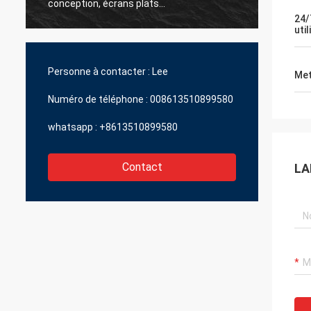
réagir si nous avons besoin jamais de
s.
l'aide soutenir nos propres clients ou
24/
util
travail sur des mises à jour ensemble. Les
produits sont supérieurs et le service est
le meilleur à travers beaucoup
Personne à contacter :
Lee
Met
d'industries. Nous attendons avec intérêt
de faire plus d'affaires ensemble !
Numéro de téléphone :
008613510899580
whatsapp :
+8613510899580
Contact
LA