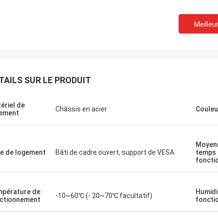
Meilleur
TAILS SUR LE PRODUIT
ériel de
Châssis en acier
Couleu
ement
Moyen
e de logement
Bâti de cadre ouvert, support de VESA
temps 
foncti
Lenson
ITD nous a fourni un large éventail de
ITD est un bon f
pérature de
Humidi
-10~60℃ (- 20~70℃ facultatif)
configurations d'écran tactile industriel,
et après le serv
ctionnement
foncti
de moniteur et de produits informatiques
pour aider, quoi 