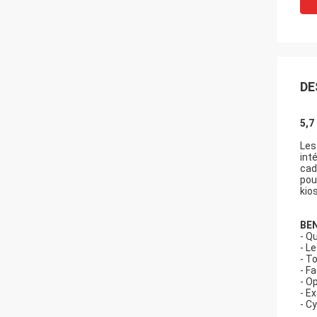
DE
5,7
Les
int
cad
pou
kio
BE
- Q
- L
- T
- F
- O
- E
- C