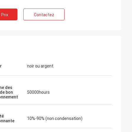
 Prix
Contactez
r
noir ou argent
ne des
de bon
50000hours
onnement
Francois
abricant, sensible, avant
té
10%-90% (non condensation)
ice de ventes, prépare
onnante
qu'il en soit bonne