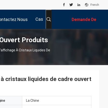
French
Cas
ontactez Nous
Demande De
 Ouvert Produits
Soumission
D'affichage À Cristaux Liquides De
 à cristaux liquides de cadre ouvert
gine
La Chine