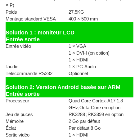
× P)
Poids
27.5KG
Montage standard VESA
400 × 500 mm
Solution 1 : moniteur LCD
Entrée sortie
Entrée vidéo
1 × VGA
1 × DVI-I (en option)
1 × HDMI
l'audio
1 × PC-Audio
Télécommande RS232
Optionnel
Solution 2: Version Android basée sur ARM
Entrée sortie
Processeur
Quad Core Cortex-A17 1,8
GHz;Octa-Core en option
Jeu de puces
RK3288 ;RK3399 en option
Mémoire
2 Go par défaut
Éclat
Par défaut 8 Go
Sortie vidéo
1 × HDMI