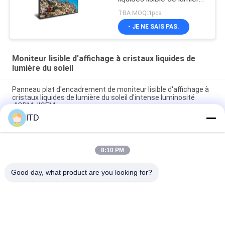
du soleil d'IPS surveillent
TBA MOQ:1pcs
l'affichage fixé au mur
- JE NE SAIS PAS.
240W d'affichage à
cristaux liquides
Moniteur lisible d'affichage à cristaux liquides de
lumière du soleil
Panneau plat d'encadrement de moniteur lisible d'affichage à
cristaux liquides de lumière du soleil d'intense luminosité
d'ODM d'OEM
ITD
IP65 HDMI a entré luminosité 1500 de moniteur de l'affichage à
cristaux liquides 4K l'intense dans 5000nits
8:10 PM
55" écran LCD carré IPS 1500cd/m2 AGLR Digital Signage
écran LCD
Good day, what product are you looking for?
Catégories populaires
Tous
Moniteur Industriel 