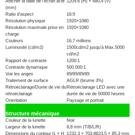
Afficher la taille de l'écran actif
1209.6 (H) × 680,4 (V)
(mm)
Ratio d'aspect
16:9
Résolution physique
1920×1080
Résolution maximale prise en
1920×1080
charge
Couleurs
16,7 millions
Luminosité (cd/m2)
1500cd/m2 jusqu'à Max.5000
cd/m2
Rapport de contraste
1200:1
Contraste dynamique
500 000:1
Voir les anges
89/89/89/89
Traitement de surface
AGLR (brume 3%)
Rétroéclairage/Durée de vie du
Rétroéclairage LED avec une
rétroéclairage
durée de vie de 50000 heures
Orientation
Paysage et portrait
Structure mécanique
Couleur de la lunette
Noir
Largeur de la lunette
8,8 mm (T/B/L/R)
Dimensions du contour (L × H
1232,3 × 703,8623,5 × 85,3 mm