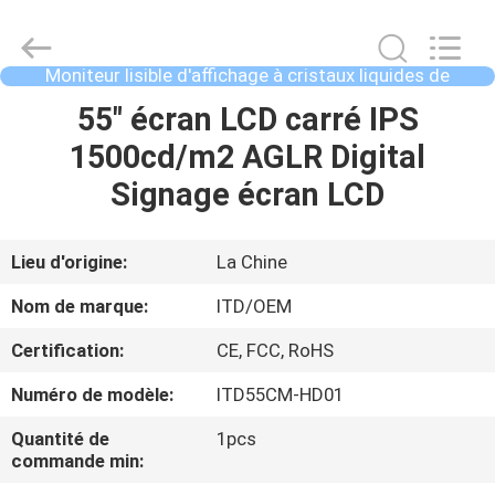
2026
Shenzhen
ITD
Display
Equipment
Moniteur lisible d'affichage à cristaux liquides de
Co.,
lumière du soleil
Ltd..
MAISON
55" écran LCD carré IPS
All
Rights
Reserved.
1500cd/m2 AGLR Digital
PRODUITS
Signage écran LCD
VIDÉOS
Lieu d'origine:
La Chine
Nom de marque:
ITD/OEM
AU
Certification:
CE, FCC, RoHS
SUJET
Numéro de modèle:
ITD55CM-HD01
DE
NOUS
Quantité de
1pcs
commande min: