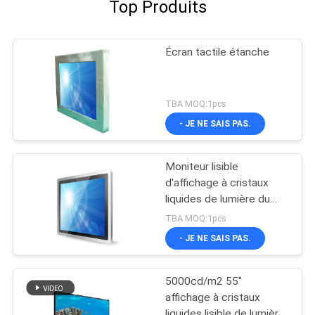
Top Produits
Écran tactile étanche
TBA MOQ:1pcs
- JE NE SAIS PAS.
Moniteur lisible
d'affichage à cristaux
liquides de lumière du
soleil de 1000 lentes,
TBA MOQ:1pcs
affichage lisible de
- JE NE SAIS PAS.
lumière du jour
5000cd/m2 55"
affichage à cristaux
liquides lisible de lumière