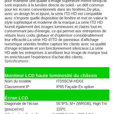
pour maintenir une qualité d'image supérieure même lorsqu'ils
sont exposés à la lumière directe du soleil - un défi commun
pour les écrans conventionnels dans les fenêtres.De plus,
avec un design fin et épuré, la série ITD HD est compatible
avec n'importe quelle disposition de fenêtre et met en valeur le
style sophistiqué et moderne de la marque.La série ITD HD
fournit également des images lumineuses et claires tout en
consommant peu d'énergie, ce qui permet aux entreprises de
réduire leurs coûts globaux et d'optimiser considérablement
leur efficacité.La série HD d'ITD de panneaux d'affichage
numérique orientés fenêtre capture les clients avec sa qualité
d'image éclatante et son fonctionnement silencieux.La série
HD aide les entreprises à améliorer leur image de marque tout
en enrichissant l'expérience d'achat des clients.
Spécifications :
Moniteur LCD haute luminosité du châssis
Nom du modèle
ITD55CM-HD01
Classement IP
IP65 Façade En option
Écran LCD
Diagonale de l'écran
55"IPS, M+ (WRGB), High Tni
(pouce/cm)
110℃