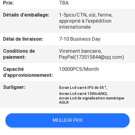
Prix:
TBA
VISITE
D'USINE
Détails d'emballage:
1-5pcs/CTN, sûr, ferme,
approprié à l'expédition
internationale
CONTRÔLE
Délai de livraison:
7-10 Business Day
DE
Conditions de
Virement bancaire,
QUALITÉ
paiement:
PayPal(173515844@qq.com)
Capacité
10000PCS/Month
CONTACTEZ-
d'approvisionnement:
NOUS
Surligner:
,
Écran Lcd carré IPS de 55 "
,
écran Lcd carré 1500cd/M2
écran Lcd de signalisation numérique
DEMANDEZ
AGLR
UNE
MEILLEUR PRIX
CITATION