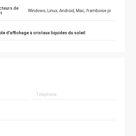
petite quantité.
conception, écrans plats
ucoup d'unités
impressionnants, produits fiables.
teurs de
Windows, Linux, Android, Mac, framboise pi
t
 de fabrication
é la fiabilité
 rapide dans le
ble d'affichage à cristaux liquides du soleil
es et la