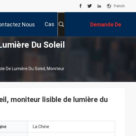
French
Cas
ontactez Nous
Demande De
Lumière Du Soleil
Soumission
ible De Lumière Du Soleil, Moniteur
eil, moniteur lisible de lumière du
gine
La Chine