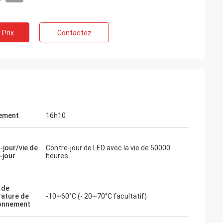
 Prix
Contactez
ement
16h10
-jour/vie de
Contre-jour de LED avec la vie de 50000
-jour
heures
n
Francois
 de
e éventail de
ITD est un bon fabricant, sensible, avant
ature de
-10~60°C (- 20~70°C facultatif)
ctile industriel,
et après le service de ventes, prépare
onnement
its informatiques
pour aider, quoi qu'il en soit bonne