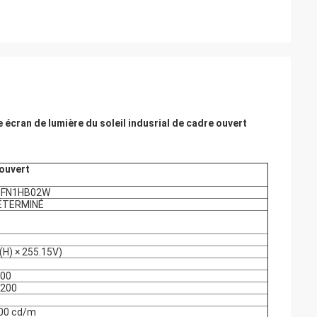
e écran de lumière du soleil indusrial de cadre ouvert
 ouvert
OFN1HB02W
ÉTERMINÉ
(H) × 255.15V)
900
1200
000 cd/m