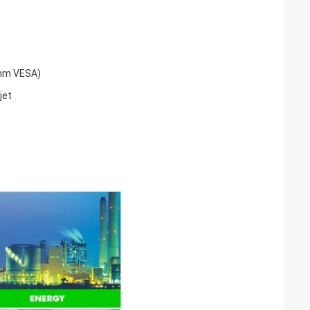
0mm VESA)
jet