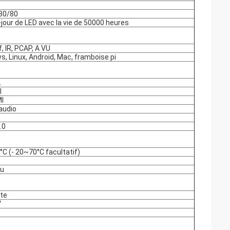
80/80
jour de LED avec la vie de 50000 heures
f, IR, PCAP, A VU
, Linux, Android, Mac, framboise pi
A
I
MI
audio
B
.0
C (- 20~70°C facultatif)
%
nu
rte
V