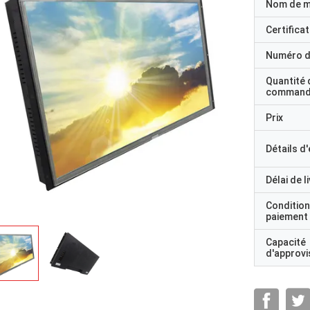
Nom de 
Certificat
Numéro d
Quantité 
command
Prix
Détails d
Délai de l
Condition
paiement
Capacité
d'approv