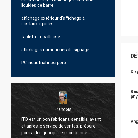
liquides de barre
affichage extérieur d'affichage à
cristaux liquides
tablette rocailleuse
affichages numériques de signage
DÉ
PC industriel incorporé
Dia
Rés
phy
Francois
ITD est un bon fabricant, sensible, avant
ITD est
Ang
et après le service de ventes, prépare
parten
pour aider, quoi qu'il en soit bonne
(Jessie