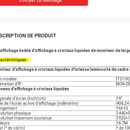
Envoyer Le Message
SCRIPTION DE PRODUIT
 affichage lisible d'affichage à cristaux liquides de moniteur de larg
actéristiques :
iteur d'affichage à cristaux liquides d'intense luminosité de cadre
m modèle
ITD19
imation d'IP
NON-D
neau d'affichage à cristaux liquides
gonale d'écran (Inch/cm)
19"
lle de l'écran active d'affichage (millimètre)
408,24 
ongement
16h10
olution physique
1440×
olution maximum soutenue
1920×
leurs
16.7M
at (² de cd/m)
² de 1