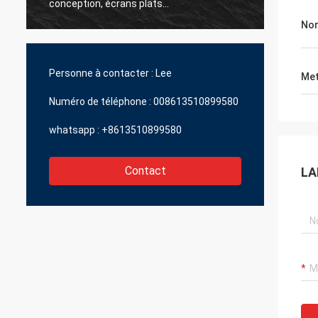
conception, écrans plats
réagir
impressionnants, produits fiables.
l'aide 
No
travai
produi
le mei
Personne à contacter :
Lee
Met
d'indu
de fair
Numéro de téléphone :
008613510899580
whatsapp :
+8613510899580
Contact
LA