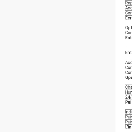
Rap
Ang
Con
Écr
Opt
Con
Ent
Ent
Aud
Con
Con
Opé
Cha
Hum
24/
Pui
Ind
Pui
Pui
L'i