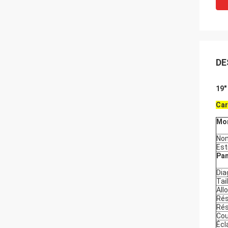
DE
19"
Car
Mon
No
Est
Pan
Dia
Tai
All
Rés
Rés
Cou
Écl