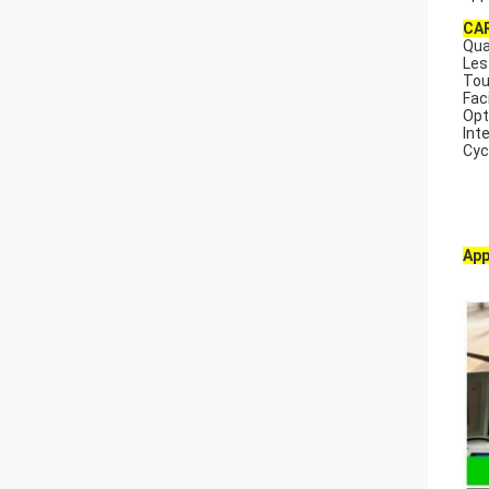
CA
Qua
Les
Tou
Fac
Opt
Int
Cyc
App