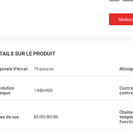
Meilleur
TAILS SUR LE PRODUIT
gonale d'écran
19 pouces
Allong
olution
Contre
1440×900
sique
contre
Marcelo
Lenso
Chaîne
 un plaisir de travailler avec et un
ITD nous a fourni un larg
es de vue
85/85/80/80
tempér
aire stratégique évalué. Leur équipe
configurations d'écran ta
foncti
) est très sensible et rapide pour
de moniteur et de produ