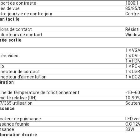
port de contraste
1000:1
es de vue
85/85/
tre-jour/vie de contre-jour
Contre-
an tactile
ions de contact
Résisti
ducteurs de contact
Windows
rée-sortie
1 × VG
rée-vidéo
1 × DVI-
1 × HD
io
1 × PC-
necteur de contact
1 × US
necteur d'alimentation
1 × DC2
ration
îne de température de fonctionnement
-10~60°
idité relative (RH)
10-90
7/365 utilisation
Soute
ssance
icateur de puissance
LED ve
ssance fournie
C.C 12
ssance
33W
nformation d'ordre