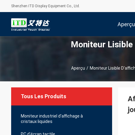
Shenzhen ITD Display Equipment Co., Ltd.
Aperçu
Moniteur Lisible
Aperçu
/
Moniteur Lisible D'affi
Tous Les Produits
Af
jo
Moniteur industriel d'affichage à
cristaux liquides
PC d'écran tactile