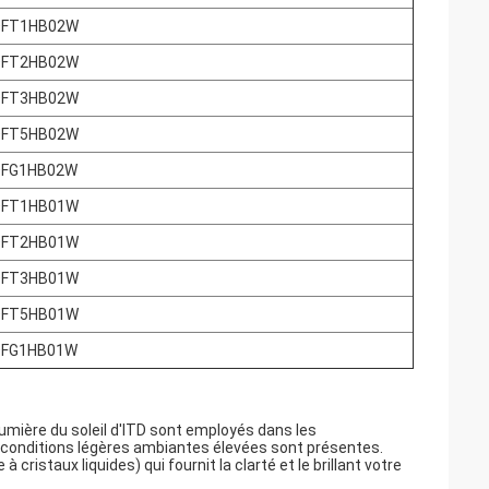
OFT1HB02W
OFT2HB02W
OFT3HB02W
OFT5HB02W
OFG1HB02W
OFT1HB01W
OFT2HB01W
OFT3HB01W
OFT5HB01W
OFG1HB01W
 lumière du soleil d'ITD sont employés dans les
es conditions légères ambiantes élevées sont présentes.
cristaux liquides) qui fournit la clarté et le brillant votre